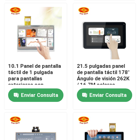
Sobre nosotros
Visita a la fábrica
Control de Calidad
10.1 Panel de pantalla
21.5 pulgadas panel
táctil de 1 pulgada
de pantalla táctil 178°
Contacto
para pantallas
Ángulo de visión 262K
exteriores con
/ 16.7M colores
recubrimiento
Enviar Consulta
Enviar Consulta
noticias
antihuellas dactilares
Solicitar una cotización
El panel de exhibición del tacto