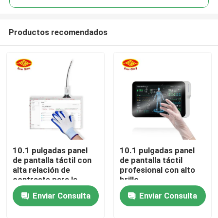
Productos recomendados
10.1 pulgadas panel
10.1 pulgadas panel
Inicio
de pantalla táctil con
de pantalla táctil
alta relación de
profesional con alto
contraste para la
brillo
Productos
señal de entrada USB
Enviar Consulta
Enviar Consulta
Videos