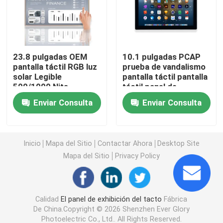
Panel LCD de la pantalla táctil
23.8 pulgadas OEM
10.1 pulgadas PCAP
Panel táctil industrial
pantalla táctil RGB luz
prueba de vandalismo
solar Legible
pantalla táctil pantalla
500/1000 Nits
táctil panel de
Panel táctil capacitivo
pantalla táctil exterior
visualización señal de
Enviar Consulta
Enviar Consulta
entrada VGA
Panel táctil impermeable
Inicio
Mapa del Sitio
Contactar Ahora
Desktop Site
exhibición de enlace óptica
Mapa del Sitio
Privacy Policy
Pantalla táctil multi
Calidad
El panel de exhibición del tacto
Fábrica
De China.Copyright © 2026 Shenzhen Ever Glory
Módulo de la pantalla táctil
Photoelectric Co., Ltd.. All Rights Reserved.