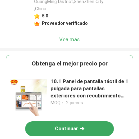
GuangMing District,ShenZhen City.
,China
5.0
Proveedor verificado
Vea más
Obtenga el mejor precio por
10.1 Panel de pantalla táctil de 1
pulgada para pantallas
exteriores con recubrimiento
antihuellas dactilares
MOQ： 2 pieces
Continuar