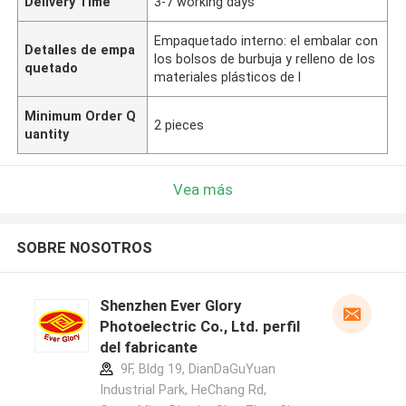
Delivery Time
3-7 working days
Empaquetado interno: el embalar con
Detalles de empa
los bolsos de burbuja y relleno de los
quetado
materiales plásticos de l
Minimum Order Q
2 pieces
uantity
Vea más
SOBRE NOSOTROS
Shenzhen Ever Glory
Photoelectric Co., Ltd. perfil
del fabricante
9F, Bldg 19, DianDaGuYuan
Industrial Park, HeChang Rd,