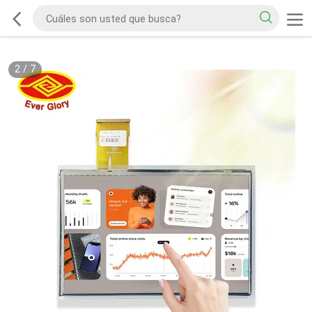
2
/
7