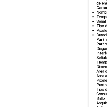
de ene
Carac
Nombr
Tempe
Señal 
Tipo d
Píxele
Duraci
Parám
Parám
Diagon
Interf
Señal
Tiemp
Dimens
Área d
Área a
Píxele
Punto
Tipo d
Consu
Brillo
Ángulo