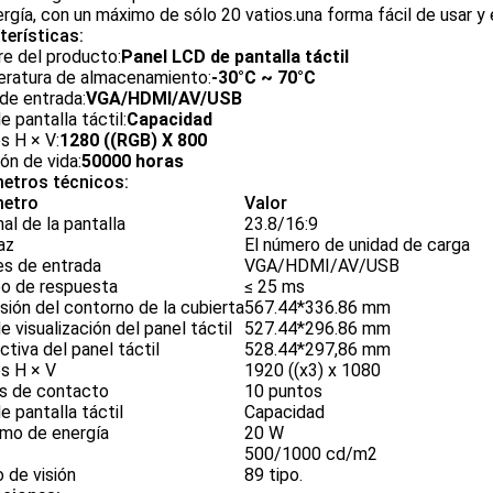
rgía, con un máximo de sólo 20 vatios.una forma fácil de usar y e
terísticas:
e del producto:
Panel LCD de pantalla táctil
ratura de almacenamiento:
-30°C ~ 70°C
de entrada:
VGA/HDMI/AV/USB
e pantalla táctil:
Capacidad
s H × V:
1280 ((RGB) X 800
ón de vida:
50000 horas
etros técnicos:
etro
Valor
al de la pantalla
23.8/16:9
az
El número de unidad de carga
es de entrada
VGA/HDMI/AV/USB
o de respuesta
≤ 25 ms
ión del contorno de la cubierta
567.44*336.86 mm
e visualización del panel táctil
527.44*296.86 mm
ctiva del panel táctil
528.44*297,86 mm
s H × V
1920 ((x3) x 1080
s de contacto
10 puntos
e pantalla táctil
Capacidad
mo de energía
20 W
500/1000 cd/m2
 de visión
89 tipo.