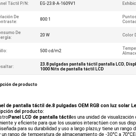
nel Táctil P/N:
EG-23.8-A-1609V1
Exhibi
lación De
Punto
800:1
ntraste:
Contac
onsumo De
20 W
Color 
ergía:
Tempe
illo:
500 cd/m2
Almac
23.8 pulgadas pantalla táctil pantalla LCD
,
Disp
saltar:
1000 Nits de pantalla táctil LCD
pción de producto
el de pantalla táctil de.8 pulgadas OEM RGB con luz solar L
ipción del producto:
stro
Panel LCD de pantalla táctil
es una unidad de visualizació
iente y eficiente para que los usuarios interactúen con sus dispo
iseñada para su durabilidad y uso a largo plazo,y tiene un rang
y un rango de temperatura de almacenamiento de -30°C a 70°CE