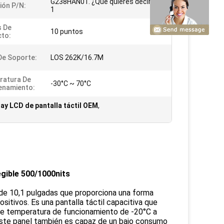
G238HAN01. ¿Qué quieres decir?
ción P/N:
1
s De
10 puntos
to:
De Soporte:
LOS 262K/16.7M
ratura De
-30°C ~ 70°C
enamiento:
lay LCD de pantalla táctil OEM
,
egible 500/1000nits
n de 10,1 pulgadas que proporciona una forma
sitivos. Es una pantalla táctil capacitiva que
o de temperatura de funcionamiento de -20°C a
ste panel también es capaz de un bajo consumo