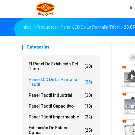
In
Inicio
Productos
Panel LCD De La Pantalla Táctil
23.8 
Categorías
El Panel De Exhibición Del
(30)
Tacto
Panel LCD De La Pantalla
(25)
Táctil
Panel Táctil Industrial
(30)
Panel Táctil Capacitivo
(18)
Panel Táctil Impermeable
(22)
Exhibición De Enlace
(25)
Óptica