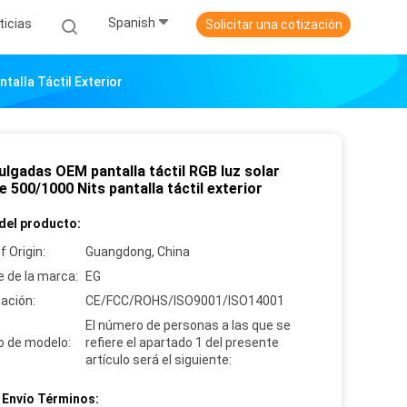
Spanish
ticias
Solicitar una cotización
talla Táctil Exterior
ulgadas OEM pantalla táctil RGB luz solar
e 500/1000 Nits pantalla táctil exterior
del producto:
f Origin:
Guangdong, China
 de la marca:
EG
cación:
CE/FCC/ROHS/ISO9001/ISO14001
El número de personas a las que se
 de modelo:
refiere el apartado 1 del presente
artículo será el siguiente:
 Envío Términos: