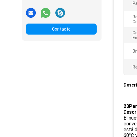
Pa
Re
Co
Contacto
C
En
Br
Re
Descri
23Pan
Descr
El nue
conven
está d
60°C 