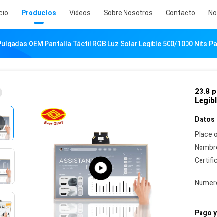
icio
Productos
Videos
Sobre Nosotros
Contacto
No
Pulgadas OEM Pantalla Táctil RGB Luz Solar Legible 500/1000 Nits Pan
23.8 p
Legibl
Datos 
Place o
Nombre
Certifi
Número
Pago y