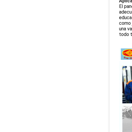
Aplic
El pan
adecua
educat
como j
una va
todo t