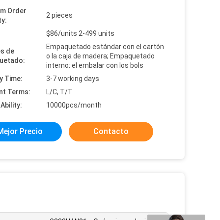
um Order
2 pieces
ty:
:
$86/units 2-499 units
Empaquetado estándar con el cartón
es de
o la caja de madera; Empaquetado
uetado:
interno: el embalar con los bols
y Time:
3-7 working days
nt Terms:
L/C, T/T
Ability:
10000pcs/month
Mejor Precio
Contacto