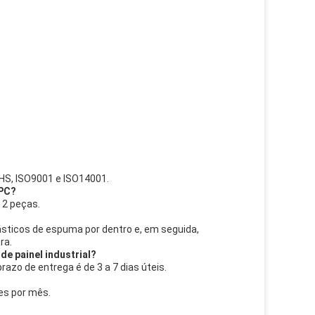
ROHS, ISO9001 e ISO14001.
 PC?
 2 peças.
lásticos de espuma por dentro e, em seguida,
ra.
de painel industrial?
razo de entrega é de 3 a 7 dias úteis.
es por mês.