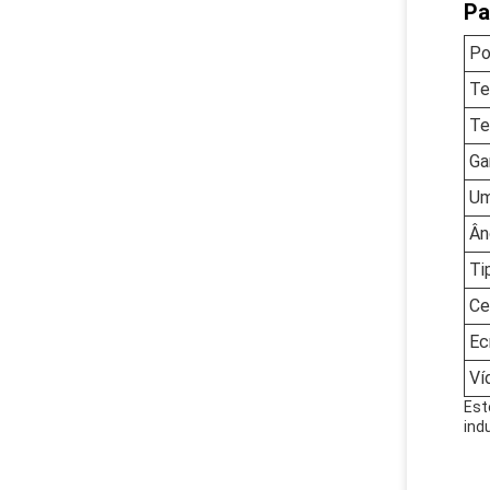
Pa
Po
Te
Te
Ga
Um
Ân
Ti
Ce
Ec
Ví
Est
indu