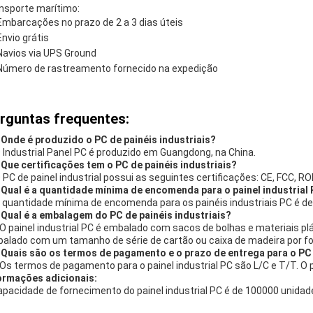
nsporte marítimo:
Embarcações no prazo de 2 a 3 dias úteis
Envio grátis
Navios via UPS Ground
Número de rastreamento fornecido na expedição
rguntas frequentes:
 Onde é produzido o PC de painéis industriais?
O Industrial Panel PC é produzido em Guangdong, na China.
 Que certificações tem o PC de painéis industriais?
O PC de painel industrial possui as seguintes certificações: CE, FCC, 
 Qual é a quantidade mínima de encomenda para o painel industrial
A quantidade mínima de encomenda para os painéis industriais PC é de
 Qual é a embalagem do PC de painéis industriais?
 O painel industrial PC é embalado com sacos de bolhas e materiais p
alado com um tamanho de série de cartão ou caixa de madeira por fo
 Quais são os termos de pagamento e o prazo de entrega para o PC 
 Os termos de pagamento para o painel industrial PC são L/C e T/T. O p
ormações adicionais:
apacidade de fornecimento do painel industrial PC é de 100000 unidad