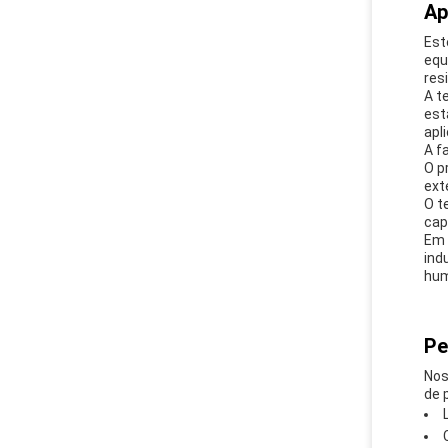
Ap
Est
equ
res
A t
est
apl
A f
O p
ext
O t
cap
Em 
ind
hum
Pe
Nos
de 