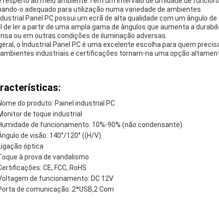
e respeito ao meio ambiente.Tem um intervalo de umidade de funcio
nando-o adequado para utilização numa variedade de ambientes.
ndustrial Panel PC possui um ecrã de alta qualidade com um ângulo de 
il de ler a partir de uma ampla gama de ângulos.que aumenta a durabili
ensa ou em outras condições de iluminação adversas.
geral, o Industrial Panel PC é uma excelente escolha para quem preci
ambientes industriais.e certificações tornam-na uma opção altamente 
racterísticas:
Nome do produto: Painel industrial PC
Monitor de toque industrial
Humidade de funcionamento: 10%-90% (não condensante)
Ângulo de visão: 140°/120° ((H/V)
Ligação óptica
Toque à prova de vandalismo
Certificações: CE, FCC, RoHS
Voltagem de funcionamento: DC 12V
Porta de comunicação: 2*USB,2 Com