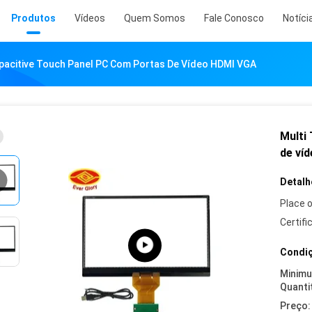
Produtos
Vídeos
Quem Somos
Fale Conosco
Notíci
pacitive Touch Panel PC Com Portas De Vídeo HDMI VGA
Multi
de ví
Detalh
Place o
Certifi
Condiç
Minim
Quanti
Preço: