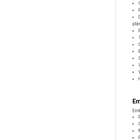
plá
Em
Emb