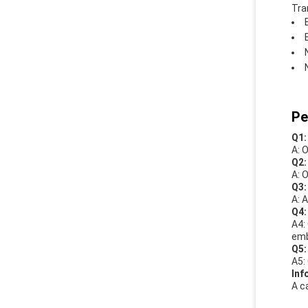
Tra
Pe
Q1:
A: 
Q2:
A: 
Q3:
A: 
Q4:
A4:
emb
Q5:
A5:
Inf
A c