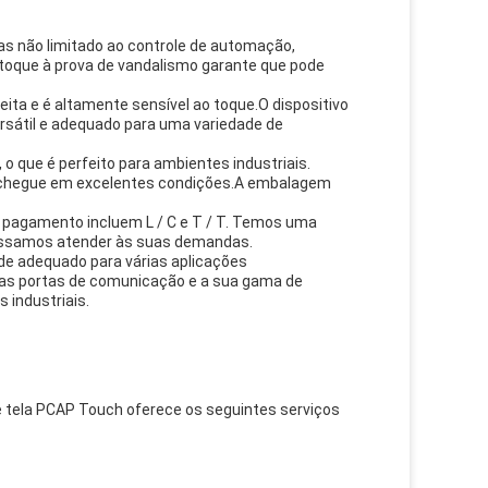
 mas não limitado ao controle de automação,
oque à prova de vandalismo garante que pode
eita e é altamente sensível ao toque.O dispositivo
rsátil e adequado para uma variedade de
 que é perfeito para ambientes industriais.
ue chegue em excelentes condições.A embalagem
e pagamento incluem L / C e T / T. Temos uma
ossamos atender às suas demandas.
ade adequado para várias aplicações
suas portas de comunicação e a sua gama de
 industriais.
 e tela PCAP Touch oferece os seguintes serviços