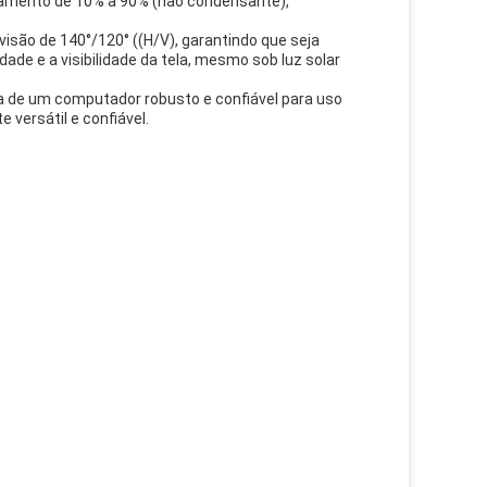
namento de 10% a 90% (não condensante),
visão de 140°/120° ((H/V), garantindo que seja
dade e a visibilidade da tela, mesmo sob luz solar
sa de um computador robusto e confiável para uso
versátil e confiável.