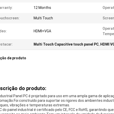
rranty:
12 Months
Operat
ouchscreen:
Multi Touch
Screen
Operat
deo:
HDMI+VGA
Tempe
stacar:
Multi Touch Capacitive touch panel PC
,
HDMI VG
ição de produto
scrição do produto:
ndustrial Panel PC é projetado para uso em uma ampla gama de aplicaçõ
omação.Foi construído para suportar os rigores dos ambientes industr
ques, vibrações e temperaturas extremas.
C do painel industrial é certificado pelo CE, FCC e RoHS, garantindo q