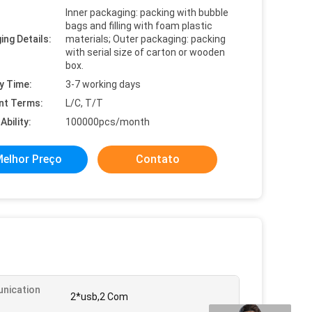
Inner packaging: packing with bubble
bags and filling with foam plastic
ing Details:
materials; Outer packaging: packing
with serial size of carton or wooden
box.
y Time:
3-7 working days
nt Terms:
L/C, T/T
Ability:
100000pcs/month
elhor Preço
Contato
nication
2*usb,2 Com