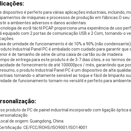
licações:
e dispositivo é perfeito para várias aplicações industriais, incluindo,
ipamentos de máquinas e processos de produção em fábricas.O seu t
istir a ambientes adversos e danos acidentais.
ecnologia de ecrã táctil PCAP proporciona uma experiência de uso perf
á equipado com 2 portas de comunicação USB e 2 Com, tornando-o ve
icações.
aixa de umidade de funcionamento é de 10% a 90% (não condensante), o
roduto Industrial Panel PC é embalado com cuidado para garantir q
erior é de tamanho de série de uma caixa de cartão ou de madeira.
empo de entrega para este produto é de 3-7 dias úteis, e os termos d
acidade de fornecimento de até 100000pcs / mês, garantindo que p
resumo, o produto Industrial Panel PC é um dispositivo de alta qualid
ustriais.tornando-o altamente sensível ao toque e fácil de limparAs 
idade de funcionamento tornam-no versátil e perfeito para ambientes
rsonalização:
so produto de PC de painel industrial incorporado com ligação óptica
personalização:
Local de origem: Guangdong, China
Certificação: CE/FCC/ROHS/ISO9001/ISO14001