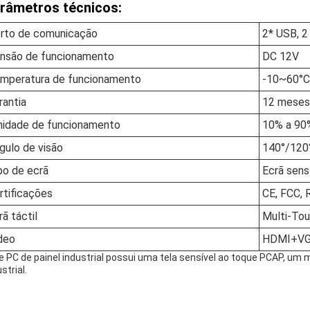
râmetros técnicos:
rto de comunicação
2* USB, 
nsão de funcionamento
DC 12V
mperatura de funcionamento
-10~60°C 
rantia
12 meses
idade de funcionamento
10% a 90
gulo de visão
140°/120°
po de ecrã
Ecrã sens
rtificações
CE, FCC,
rã táctil
Multi-To
deo
HDMI+V
e PC de painel industrial possui uma tela sensível ao toque PCAP, um 
strial.