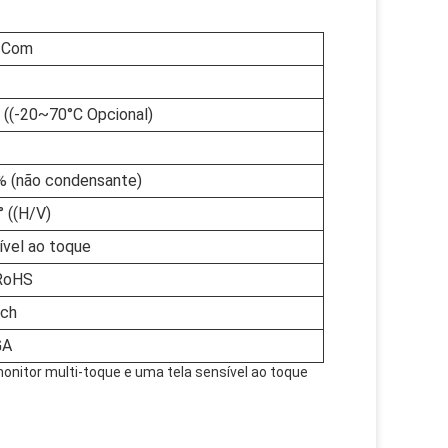
2 Com
((-20~70°C Opcional)
% (não condensante)
 ((H/V)
ível ao toque
 RoHS
uch
GA
monitor multi-toque e uma tela sensível ao toque