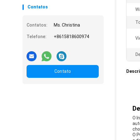
Contatos
Wa
T
Contatos:
Ms. Christina
Telefone:
+8615818600974
Vi
De
Contato
Descr
De
O I
aut
cho
O P