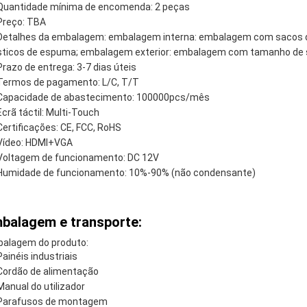
Quantidade mínima de encomenda: 2 peças
Preço: TBA
Detalhes da embalagem: embalagem interna: embalagem com sacos d
sticos de espuma; embalagem exterior: embalagem com tamanho de sé
Prazo de entrega: 3-7 dias úteis
Termos de pagamento: L/C, T/T
Capacidade de abastecimento: 100000pcs/mês
Ecrã táctil: Multi-Touch
Certificações: CE, FCC, RoHS
Vídeo: HDMI+VGA
Voltagem de funcionamento: DC 12V
Humidade de funcionamento: 10%-90% (não condensante)
balagem e transporte:
alagem do produto:
Painéis industriais
Cordão de alimentação
Manual do utilizador
Parafusos de montagem