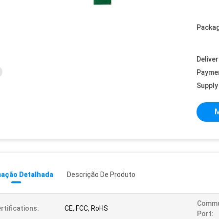
Packag
Deliver
Payme
Supply 
M
mação Detalhada
Descrição De Produto
Commu
rtifications:
CE, FCC, RoHS
Port: