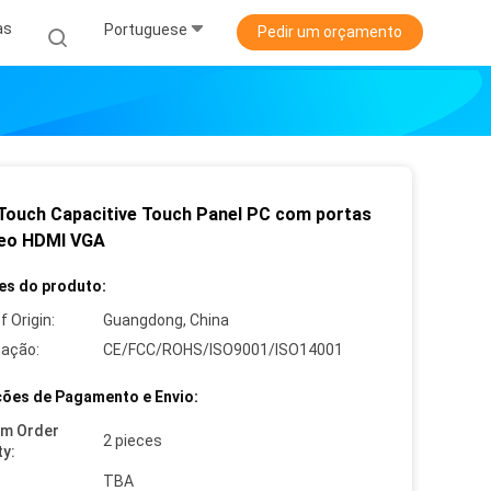
as
Portuguese
Pedir um orçamento
 Touch Capacitive Touch Panel PC com portas
deo HDMI VGA
es do produto:
f Origin:
Guangdong, China
cação:
CE/FCC/ROHS/ISO9001/ISO14001
ões de Pagamento e Envio:
um Order
2 pieces
ty:
TBA