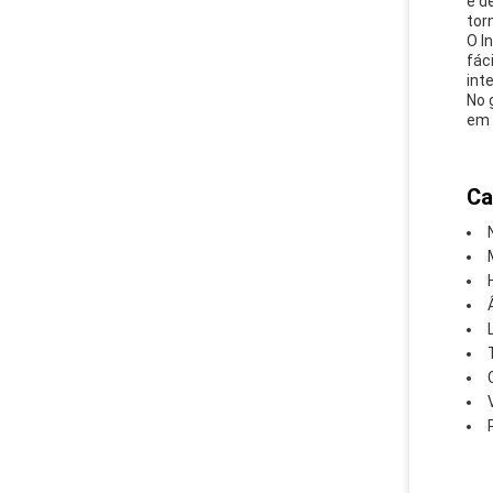
e d
tor
O I
fác
int
No 
em 
Ca