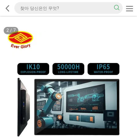
2
/
7