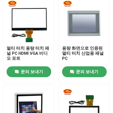
회사 소개
공장 투어
품질 관리
멀티 터치 용량 터치 패
용량 화면으로 인증된
널 PC HDMI VGA 비디
멀티 터치 산업용 패널
오 포트
PC
연락처
문의 보내기
문의 보내기
뉴스
견적 요청
터치 시현패널