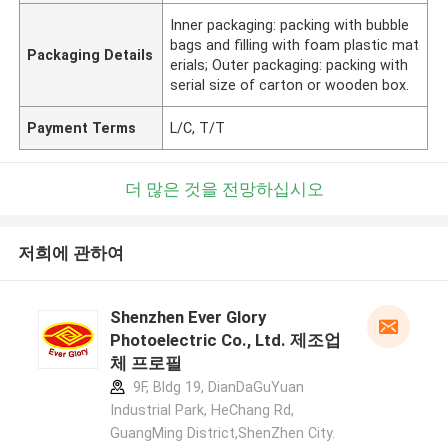
Inner packaging: packing with bubble
bags and filling with foam plastic mat
Packaging Details
erials; Outer packaging: packing with
serial size of carton or wooden box.
Payment Terms
L/C, T/T
더 많은 것을 전망하십시오
저희에 관하여
Shenzhen Ever Glory
Photoelectric Co., Ltd. 제조업
체 프로필
9F, Bldg 19, DianDaGuYuan
Industrial Park, HeChang Rd,
GuangMing District,ShenZhen City.