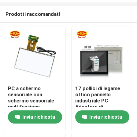
Prodotti raccomandati
PC a schermo
17 pollici di legame
sensoriale con
ottico pannello
Casa
schermo sensoriale
industriale PC
multifunzione
Adaptore di
certificato CE FCC
alimentazione e
Prodotti
Invia richiesta
Invia richiesta
RoHS
funzione di controllo
remoto
Video