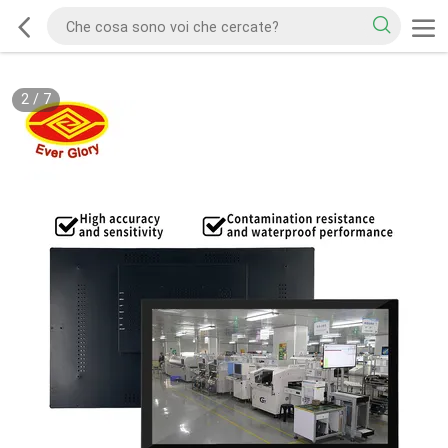
2
/
7