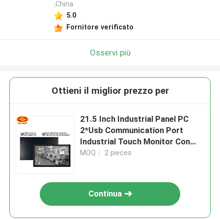
,China
5.0
Fornitore verificato
Osservi più
Ottieni il miglior prezzo per
21.5 Inch Industrial Panel PC
2*Usb Communication Port
Industrial Touch Monitor Con
Video HDMI VGA
MOQ： 2 pieces
Continua