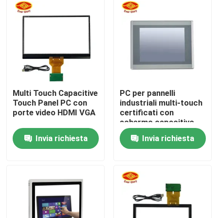
Chi siamo
Fatory Tour
Controllo di qualità
Multi Touch Capacitive
PC per pannelli
Touch Panel PC con
industriali multi-touch
porte video HDMI VGA
certificati con
Contattaci
schermo capacitivo
Invia richiesta
Invia richiesta
notizie
Richiedere un preventivo
Quadro comandi di tocco