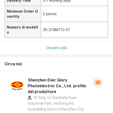
Delivery Time
3-7 working days
Minimum Order Q
2 pieces
uantity
Numero di modell
ZD-215MT1C-V1
o
Osservi più
Circa noi
Shenzhen Ever Glory
Photoelectric Co., Ltd. profilo
del produttore
9F, Bldg 19, DianDaGuYuan
Industrial Park, HeChang Rd,
GuangMing District,ShenZhen City.