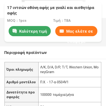
17 ιντσών οθόνη αφής με γυαλί και αισθητήρα
αφής
MOQ：1pcs
Τιμή：TBA
Καλύτερη τιμή
Μας ελάτε σε
επαφή με
Περιγραφή προϊόντων
Λ/Κ, D/A, D/P, T/T, Western Union, Mo
Όροι πληρωμής
neyGram
Αριθμό μοντέλου
Π.Χ. - 17-α-0504V1
Δυνατότητα προ
100000 τεμάχια/μήνα
σφοράς