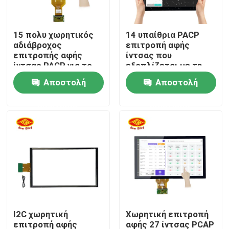
Σχετικά με εμάς
15 πολυ χωρητικός
14 υπαίθρια PACP
αδιάβροχος
επιτροπή αφής
επιτροπής αφής
ίντσας που
Γύρος εργοστασίων
ίντσας PACP για το
εξοπλίζεται με τη
όργανο ελέγχου
διεπαφή USB και την
Αποστολή
Αποστολή
τυχερού παιχνιδιού
αδιάβροχη εκτίμηση
Ποιοτικός έλεγχος
POG WMS
IP65
ερώτησης
ερώτησης
επαφή
Νέα
Ζητήστε ένα απόσπασμα
I2C χωρητική
Χωρητική επιτροπή
Επιτροπή επίδειξης αφής
επιτροπή αφής
αφής 27 ίντσας PCAP