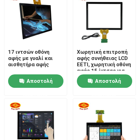
17 ιντσών οθόνη
Χωρητική επιτροπή
αφής με γυαλί και
αφής συνήθειας LCD
αισθητήρα αφής
EETI, χωρητική οθόνη
αφής 15 ίντσας για
το τυχερό παιχνίδι
Αποστολή
Αποστολή
ερώτησης
ερώτησης
Αρχική Σελίδα
Προϊόντα
Βίντεο