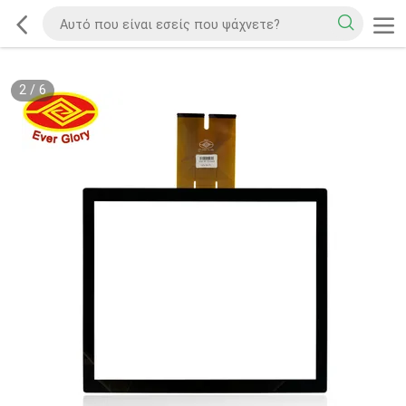
2
/
6