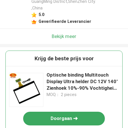
GuangMing District,ShenZhen City.
,China
5.0
Geverifieerde Leverancier
Bekijk meer
Krijg de beste prijs voor
Optische binding Multitouch
Display Ultra helder DC 12V 140°
Zienhoek 10%-90% Vochtigheid
-10-60°C
MOQ： 2 pieces
Doorgaan