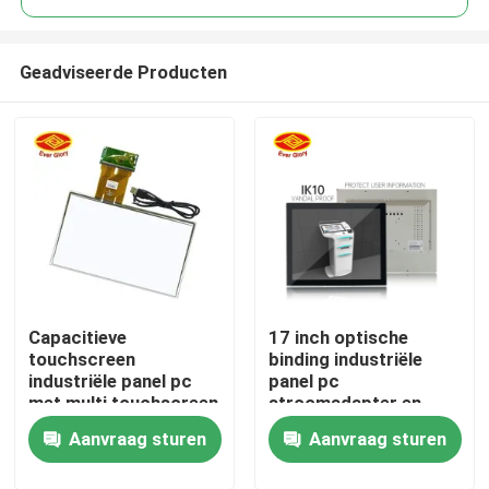
Geadviseerde Producten
Capacitieve
17 inch optische
Thuis
touchscreen
binding industriële
industriële panel pc
panel pc
met multi touchscreen
stroomadapter en
Producten
CE FCC RoHS
afstandsbediening
Aanvraag sturen
Aanvraag sturen
gecertificeerd
functie
Videos