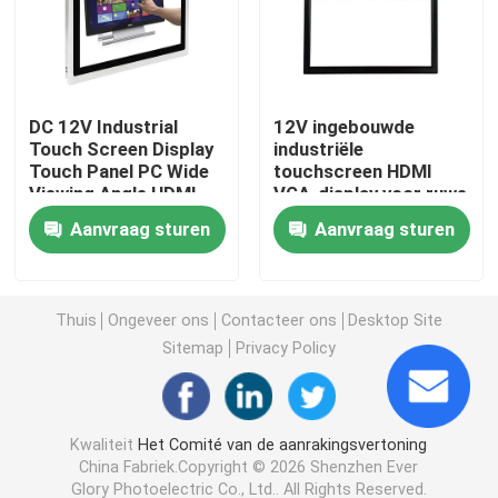
Touch screenlcd Comité
DC 12V Industrial
12V ingebouwde
Industrieel Aanrakingscomité
Touch Screen Display
industriële
Touch Panel PC Wide
touchscreen HDMI
Viewing Angle HDMI
VGA-display voor ruwe
Capacitief Aanrakingscomité
VGA Scherm
omgevingen CE-
Aanvraag sturen
Aanvraag sturen
gecertificeerd
Maak Aanrakingscomité waterdicht
Thuis
Ongeveer ons
Contacteer ons
Desktop Site
optische vertoning plakkend
Sitemap
Privacy Policy
Multitouch screen
Kwaliteit
Het Comité van de aanrakingsvertoning
China Fabriek.Copyright © 2026 Shenzhen Ever
De Module van de touch screenvertoning
Glory Photoelectric Co., Ltd.. All Rights Reserved.