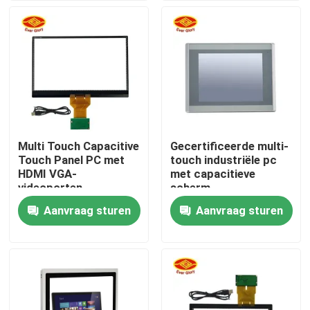
Over ons
Fabrieksreis
Kwaliteitscontrole
Multi Touch Capacitive
Gecertificeerde multi-
Touch Panel PC met
touch industriële pc
Contacteer ons
HDMI VGA-
met capacitieve
videoporten
scherm
Aanvraag sturen
Aanvraag sturen
nieuws
Vraag een offerte aan
Het Comité van de aanrakingsvertoning