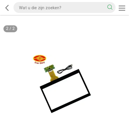
2
/
2