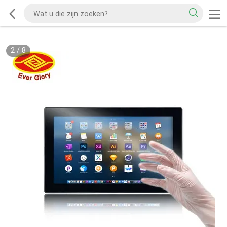
2
/
8