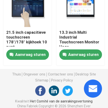
Touch screenlcd Comité
Industrieel Aanrakingscomité
21.5 inch capacitieve
13.3 inch Multi
touchscreen
Industrial
178°/178° kijkhoek 10
Touchscreen Monitor
Capacitief Aanrakingscomité
punt
Hoge
contrastprestaties
Aanvraag sturen
Aanvraag sturen
72% NTSC kleur
Maak Aanrakingscomité waterdicht
dekking
optische vertoning plakkend
Thuis
Ongeveer ons
Contacteer ons
Desktop Site
Sitemap
Privacy Policy
Multitouch screen
Kwaliteit
Het Comité van de aanrakingsvertoning
De Module van de touch screenvertoning
China Fabriek.Copyright © 2026 Shenzhen Ever