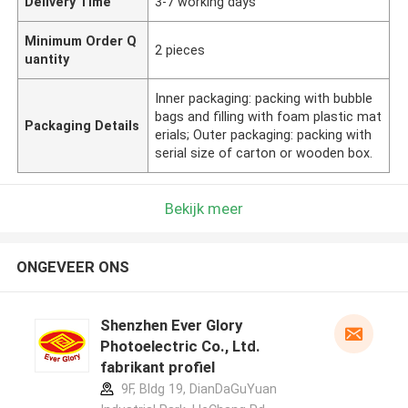
Delivery Time
3-7 working days
Minimum Order Q
2 pieces
uantity
Inner packaging: packing with bubble
bags and filling with foam plastic mat
Packaging Details
erials; Outer packaging: packing with
serial size of carton or wooden box.
Bekijk meer
ONGEVEER ONS
Shenzhen Ever Glory
Photoelectric Co., Ltd.
fabrikant profiel
9F, Bldg 19, DianDaGuYuan