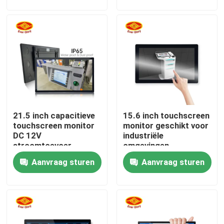
Over ons
Fabrieksreis
Kwaliteitscontrole
21.5 inch capacitieve
15.6 inch touchscreen
Contacteer ons
touchscreen monitor
monitor geschikt voor
DC 12V
industriële
stroomtoevoer
omgevingen
nieuws
Desktop/Wall Mount
Aanvraag sturen
Aanvraag sturen
optionele
Vraag een offerte aan
Het Comité van de aanrakingsvertoning