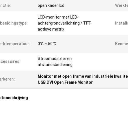
nctie:
open kader lcd
Werkt
LCD-monitor met LED-
beeldingstype:
achtergrondverlichting / TFT-
Install
actieve matrix
erktemperatuur:
0℃ ~ 50℃
Kenme
Stroomadapter en
cessoires:
afstandsbediening
Monitor met open frame van industriële kwalite
rkeren:
USB DVI Open Frame Monitor
ctomschrijving