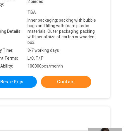
2 pieces
ty:
TBA
Inner packaging: packing with bubble
bags and filling with foam plastic
ing Details:
materials; Outer packaging: packing
with serial size of carton or wooden
box.
y Time:
3-7 working days
nt Terms:
L/C, T/T
Ability:
100000pcs/month
Beste Prijs
Contact