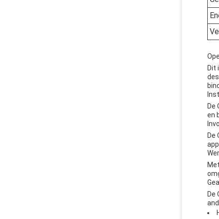
En
Ve
Ope
Dit
des
bin
Ins
De 
en 
Inv
De 
app
Wer
Met
omg
Gea
De 
and