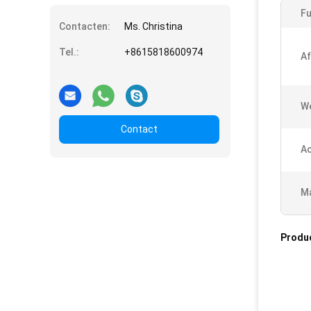
Fu
Contacten:
Ms. Christina
Tel.:
+8615818600974
Af
W
Contact
Ac
Ma
Produ