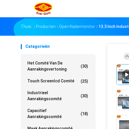
Thuis
Producten
Open Kadermonitor
13.3 Inch Indus
Catagorieën
Het Comité Van De
(30)
Aanrakingsvertoning
Touch Screenlcd Comité
(25)
Industrieel
(30)
Aanrakingscomité
Capacitief
(18)
Aanrakingscomité
Maak Aanrakingscomité