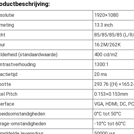
oductbeschrijving:
solutie
1920×1080
meting
13.3 inch.
cht
85/85/85/85 (L/R
eur
16.2M/262K
lderheid (standaardwaarde)
400 cd/m2
ntrastverhouding
1300:1
actietijd
20 ms
ootte
293.76 ((H) ×165.2
xel Pitch
0.153×0.153mm
terface
VGA, HDMI, DC, P
beidsomstandigheden
0°C tot 50°C
rage-omstandigheden
-10°C tot 60°C
middelde levensduur
50000 uur