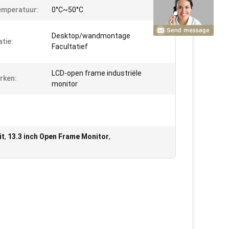
emperatuur:
0°C~50°C
Desktop/wandmontage
atie:
Facultatief
LCD-open frame industriële
rken:
monitor
it
,
13.3 inch Open Frame Monitor
,