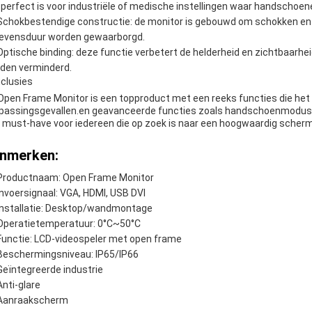
 perfect is voor industriële of medische instellingen waar handschoene
Schokbestendige constructie: de monitor is gebouwd om schokken en 
levensduur worden gewaarborgd.
Optische binding: deze functie verbetert de helderheid en zichtbaarhei
den verminderd.
clusies
Open Frame Monitor is een topproduct met een reeks functies die het 
passingsgevallen.en geavanceerde functies zoals handschoenmodus e
 must-have voor iedereen die op zoek is naar een hoogwaardig scherm
nmerken:
Productnaam: Open Frame Monitor
Invoersignaal: VGA, HDMI, USB DVI
Installatie: Desktop/wandmontage
Operatietemperatuur: 0°C~50°C
Functie: LCD-videospeler met open frame
Beschermingsniveau: IP65/IP66
Geïntegreerde industrie
Anti-glare
Aanraakscherm