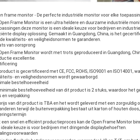
n frame monitor - De perfecte industriële monitor voor elke toepassi
Open Frame Monitor is een ultra heldere en duurzame industriële monit
passingen.deze monitor is een ideale keuze voor bedrijven en industri
iciënte display oplossing. Gemaakt in Guangdong, China, is het gecert
de kwaliteits- en veiligheidsnormen te garanderen.
ats van oorsprong
Open Frame Monitor wordt met trots geproduceerd in Guangdong, Chin
ductie excellentie.
tificering
 product is gecertificeerd met CE, FCC, ROHS, ISO9001 en ISO14001, wa
liteits- en veiligheidsnormen wordt gewaarborgd.
imale bestelhoeveelheid
minimale bestelhoeveelheid van dit product is 2 stuks, waardoor het ges
js en verpakking
prijs van dit product is TBA en het wordt geleverd met een zorgvuldig 
anderen.terwijl de buitenverpakking bestaat uit karton of houten doos, 
eringstermijn
 een snel en efficiënt productieproces kan de Open Frame Monitor bi
 ideale keuze is voor bedrijven met dringende displaybehoeften.
alingsvoorwaarden