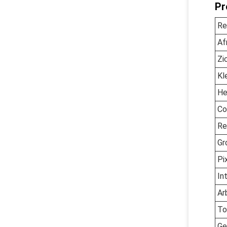
Pr
Re
Af
Zi
Kl
He
Co
Re
Gr
Pi
In
Ar
To
Ge