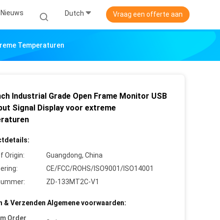
Nieuws
Dutch
Vraag een offerte aan
Extreme Temperaturen
inch Industrial Grade Open Frame Monitor USB
put Signal Display voor extreme
raturen
tdetails:
f Origin:
Guangdong, China
cering:
CE/FCC/ROHS/ISO9001/ISO14001
nummer:
ZD-133MT2C-V1
n & Verzenden Algemene voorwaarden:
um Order