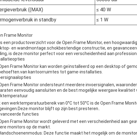
ergieverbruik ((MAX)
≤ 40 W
rmogenverbruik in standby
≤ 1 W
n Frame Monitor
 is een productoverzicht voor de Open Frame Monitor, een hoogwaardige
ktop- en wandmontage.schokbestendige constructie, en geavanceer
ding, is deze monitor perfect voor een verscheidenheid aan professione
tallatieopties
Open Frame Monitor kan worden geïnstalleerd op een desktop of gemon
behoeften.van kantoorruimtes tot game-installaties.
oersignaalopties
Open Frame Monitor ondersteunt meerdere invoersignalen, waaronder 
araten eenvoudig aansluiten en de best mogelijke weergave kwaliteit v
ktemperatuur
 een werktemperatuurbereik van 0°C tot 50°C is de Open Frame Monit
evingen.Deze monitor blijft op zijn best presteren..
vanceerde functies
Open Frame Monitor wordt geleverd met een verscheidenheid aan gea
ere monitors op de markt.
Handschoenenmodus: Deze functie maakt het mogelijk om de monitor