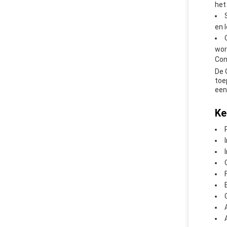
het
en 
wor
Con
De 
toe
een
Ke