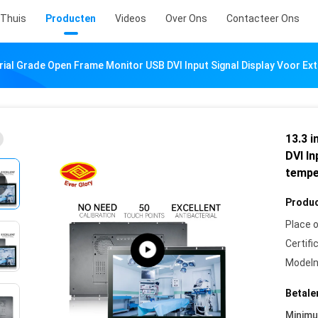
Thuis
Producten
Videos
Over Ons
Contacteer Ons
trial Grade Open Frame Monitor USB DVI Input Signal Display Voor 
13.3 
DVI In
tempe
Produc
Place o
Certifi
Model
Betale
Minim