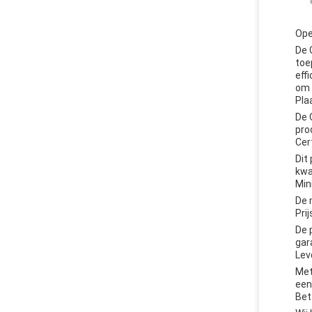
Ope
De 
toe
eff
om 
Pla
De 
pro
Cer
Dit
kwa
Min
De 
Pri
De 
gar
Lev
Met
een
Bet