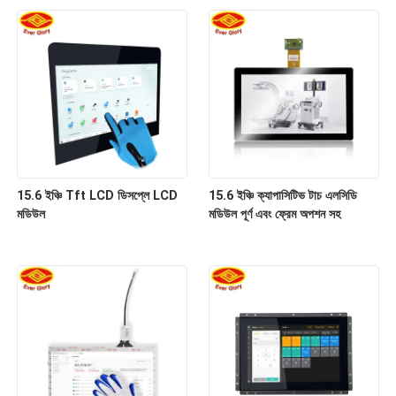
15.6 ইঞ্চি Tft LCD ডিসপ্লে LCD
15.6 ইঞ্চি ক্যাপাসিটিভ টাচ এলসিডি
মডিউল
মডিউল পূর্ণ এবং ফ্রেম অপশন সহ